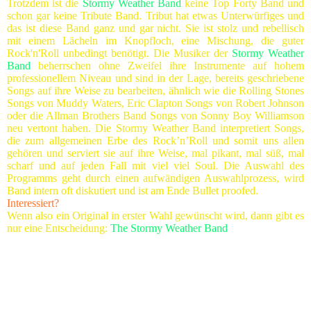
Trotzdem ist die
Stormy Weather Band
keine Top Forty Band und
schon gar keine Tribute Band. Tribut hat etwas Unterwürfiges und
das ist diese Band ganz und gar nicht. Sie ist stolz und rebellisch
mit einem Lächeln im Knopfloch, eine Mischung, die guter
Rock'n'Roll unbedingt benötigt. Die Musiker der
Stormy Weather
Band
beherrschen ohne Zweifel ihre Instrumente auf hohem
professionellem Niveau und sind in der Lage, bereits geschriebene
Songs auf ihre Weise zu bearbeiten, ähnlich wie die Rolling Stones
Songs von Muddy Waters, Eric Clapton Songs von Robert Johnson
oder die Allman Brothers Band Songs von Sonny Boy Williamson
neu vertont haben. Die Stormy Weather Band interpretiert Songs,
die zum allgemeinen Erbe des Rock’n’Roll und somit uns allen
gehören und serviert sie auf ihre Weise, mal pikant, mal süß, mal
scharf und auf jeden Fall mit viel viel Soul. Die Auswahl des
Programms geht durch einen aufwändigen Auswahlprozess, wird
Band intern oft diskutiert und ist am Ende Bullet proofed.
Interessiert?
Wenn also ein Original in erster Wahl gewünscht wird, dann gibt es
nur eine Entscheidung:
The Stormy Weather Band